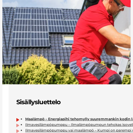
Sisällysluettelo
Maalämpö – Energiapihi tehomylly suuremmankin kodin
Ilmavesilämpöpumppu – Ilmalämpöpumpun tehokas isovel
Ilmavesilämpöpumppu vai maalämpö – Kumpi on parempi va