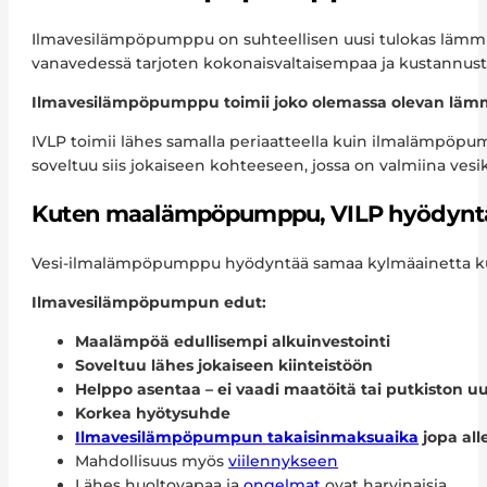
Ilmavesilämpöpumppu on suhteellisen uusi tulokas lämm
vanavedessä tarjoten kokonaisvaltaisempaa ja kustannu
Ilmavesilämpöpumppu toimii joko olemassa olevan lämm
IVLP toimii lähes samalla periaatteella kuin ilmalämpöp
soveltuu siis jokaiseen kohteeseen, jossa on valmiina vesik
Kuten maalämpöpumppu, VILP hyödyntää t
Vesi-ilmalämpöpumppu hyödyntää samaa kylmäainetta ku
Ilmavesilämpöpumpun edut:
Maalämpöä edullisempi alkuinvestointi
Soveltuu lähes jokaiseen kiinteistöön
Helppo asentaa – ei vaadi maatöitä tai putkiston u
Korkea hyötysuhde
Ilmavesilämpöpumpun takaisinmaksuaika
jopa all
Mahdollisuus myös
viilennykseen
Lähes huoltovapaa ja
ongelmat
ovat harvinaisia