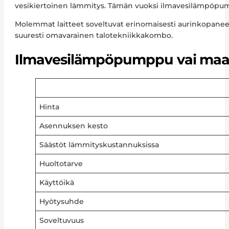
vesikiertoinen lämmitys. Tämän vuoksi ilmavesilämpöpum
Molemmat laitteet soveltuvat erinomaisesti aurinkopanee
suuresti omavarainen talotekniikkakombo.
Ilmavesilämpöpumppu vai maal
Hinta
Asennuksen kesto
Säästöt lämmityskustannuksissa
Huoltotarve
Käyttöikä
Hyötysuhde
Soveltuvuus