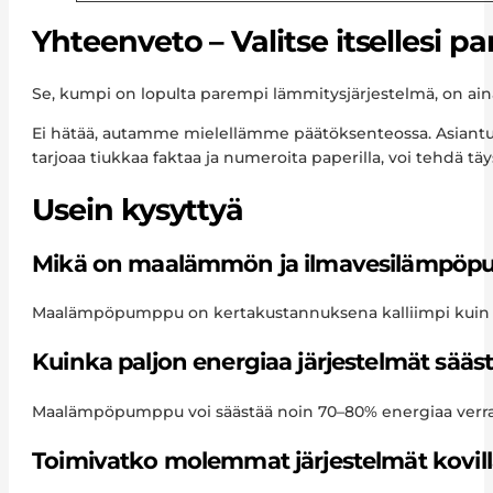
Yhteenveto – Valitse itsellesi 
Se, kumpi on lopulta parempi lämmitysjärjestelmä, on aina
Ei hätää, autamme mielellämme päätöksenteossa. Asiantunt
tarjoaa tiukkaa faktaa ja numeroita paperilla, voi tehdä t
Usein kysyttyä
Mikä on maalämmön ja ilmavesilämpöpu
Maalämpöpumppu on kertakustannuksena kalliimpi kuin il
Kuinka paljon energiaa järjestelmät sääs
Maalämpöpumppu voi säästää noin 70–80% energiaa verrat
Toimivatko molemmat järjestelmät kovill