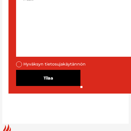
Hyväksyn tietosujakäytännön
Tilaa