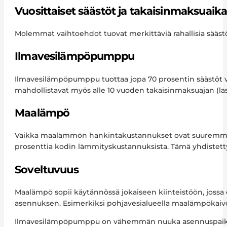
Vuosittaiset säästöt ja takaisinmaksuaik
Molemmat vaihtoehdot tuovat merkittäviä rahallisia sääst
Ilmavesilämpöpumppu
Ilmavesilämpöpumppu tuottaa jopa 70 prosentin säästöt vu
mahdollistavat myös alle 10 vuoden takaisinmaksuajan (las
Maalämpö
Vaikka maalämmön hankintakustannukset ovat suuremmat
prosenttia kodin lämmityskustannuksista. Tämä yhdistetty
Soveltuvuus
Maalämpö sopii käytännössä jokaiseen kiinteistöön, jossa on
asennuksen. Esimerkiksi pohjavesialueella maalämpökaivo
Ilmavesilämpöpumppu on vähemmän nuuka asennuspaik