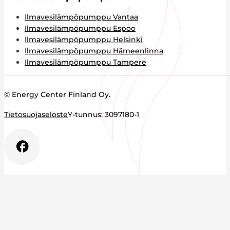
Ilmavesilämpöpumppu Vantaa
Ilmavesilämpöpumppu Espoo
Ilmavesilämpöpumppu Helsinki
Ilmavesilämpöpumppu Hämeenlinna
Ilmavesilämpöpumppu Tampere
© Energy Center Finland Oy.
Tietosuojaseloste
Y-tunnus: 3097180-1