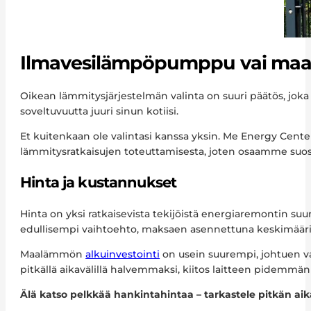
Ilmavesilämpöpumppu vai maal
Oikean lämmitysjärjestelmän valinta on suuri päätös, joka
soveltuvuutta juuri sinun kotiisi.
Et kuitenkaan ole valintasi kanssa yksin. Me Energy Cen
lämmitysratkaisujen toteuttamisesta, joten osaamme suosit
Hinta ja kustannukset
Hinta on yksi ratkaisevista tekijöistä energiaremontin s
edullisempi vaihtoehto, maksaen asennettuna keskimäärin
Maalämmön
alkuinvestointi
on usein suurempi, johtuen va
pitkällä aikavälillä halvemmaksi, kiitos laitteen pidemmä
Älä katso pelkkää hankintahintaa – tarkastele pitkän aika