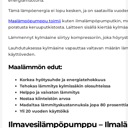
energiamuotona.
Tämä lämpöenergia ei lopu kesken, ja on saatavilla vuode
Maalämpöpumppu toimii
kuten ilmalämpöpumputkin, mut
poratusta keruuputkistosta. Laitteen sisällä kiertää kylmä
Lämmennyt kylmäaine siirtyy kompressoriin, joka höyrystää
Lauhdutuksessa kylmäaine vapauttaa valtavan määrän lämp
käyttöveden.
Maalämmön edut:
Korkea hyötysuhde ja energiatehokkuus
Tehokas lämmitys kylmissäkin olosuhteissa
Helppo ja vaivaton lämmitys
Nostaa kiinteistön arvoa
Madaltaa lämmityskustannuksia jopa 80 prosentti
Yli 20 vuoden käyttöikä
Ilmavesilämpöpumppu – Ilmal