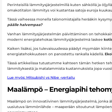
Perinteisillä lämmitysjärjestelmillä kuten sähköllä ja ölj
omakotitalon lämmitys voi kustantaa satoja euroja kuuka
Tässä vaiheessa monella talonomistajalla herääkin kysymy
päälle halvempaa?
Vanhan lämmitysjärjestelmän päivittäminen on tehokkai
moderni energiatehokas lämmitysjärjestelmä laskee
koti
Kaiken lisäksi, jos tulevaisuudessa päädyt myymään kiintei
energiatehokkuuteen on panostettu rankalla kädellä.
Eko
Tässä artikkelissa tutustumme kahteen tämän hetken te
lämmityksestä ja matalammista kustannuksista jopa vuos
Lue myös: Mitsubishi vs Nibe -vertailu
Maalämpö – Energiapihi tehom
Maalämpö on innovatiivinen lämmitysjärjestelmä, jonka ä
uusiutuva lämmönlähde – maaperään sitoutunut lämpöenerg