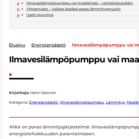
Ilmavesilämpöpumppu vai maalämpö – vertailutaulukko:
Yhteenveto – Valitse itsellesi paras lämmitysmuoto
Usein kysyttyä
Etusivu
Energiansäästö
Ilmavesilämpöpumppu vai ma
Ilmavesilämpöpumppu vai maal
Kirjoittaja:
Henri Salonen
Kategoria:
Energiansäästö
,
Ilmavesilämpöpumppu
,
Lämmitys
,
Maal
Mikä on paras lämmitysjärjestelmä: ilmavesilämpöpumpp
energiatehokkuuden parantamiseen.