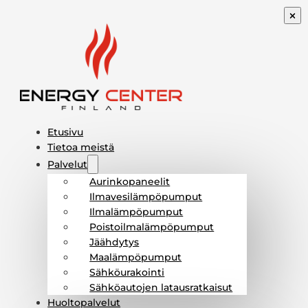
Etusivu
Tietoa meistä
Palvelut
Aurinkopaneelit
Ilmavesilämpöpumput
Ilmalämpöpumput
Poistoilmalämpöpumput
Jäähdytys
Maalämpöpumput
Sähköurakointi
Sähköautojen latausratkaisut
Huoltopalvelut