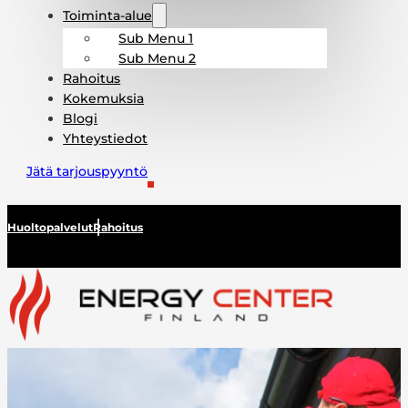
Toiminta-alue
Sub Menu 1
Sub Menu 2
Rahoitus
Kokemuksia
Blogi
Yhteystiedot
Jätä tarjouspyyntö
Huoltopalvelut
Rahoitus