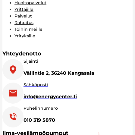
Huoltopalvelut
Yrittäjille
Palvelut
Rahoitus
Töihin meille
Yrityksille
Yhteydenotto
Sijainti
Vällintie 2, 36240 Kangasala
Sähköposti
info@energycenter.fi
Puhelinnumero
010 319 5870
Ilma-vesilämpöpumput