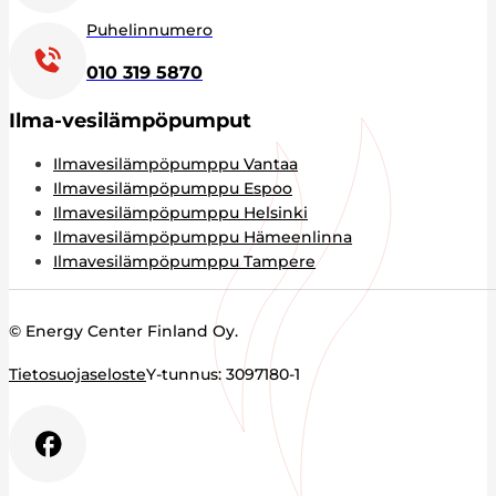
Puhelinnumero
010 319 5870
Ilma-vesilämpöpumput
Ilmavesilämpöpumppu Vantaa
Ilmavesilämpöpumppu Espoo
Ilmavesilämpöpumppu Helsinki
Ilmavesilämpöpumppu Hämeenlinna
Ilmavesilämpöpumppu Tampere
© Energy Center Finland Oy.
Tietosuojaseloste
Y-tunnus: 3097180-1