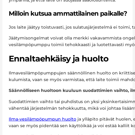
Milloin kutsua ammattilainen paikalle?
Jos laite jäätyy toistuvasti, jos sulatusjärjestelmä ei toim
Jäätymisongelmat voivat olla merkki vakavammista ongelmista
vesilämpöpumppu toimii tehokkaasti ja luotettavasti myö
Ennaltaehkäisy ja huolto
Ilmavesilämpöpumppujen säännöllinen huolto on kriittisen
kulumista, vaan se myös varmistaa, että laite toimii mah
Säännölliseen huoltoon kuuluun suodattimien vaihto, ilma
Suodattimien vaihto tai puhdistus on yksi yksinkertaisimmi
vähentää järjestelmän tehokkuutta, mikä voi johtaa lisä
Ilma-vesilämpöpumpun huolto
ja ylläpito pitävät huolen,
vaan se myös pidentää sen käyttöikää ja voi estää kalliit 