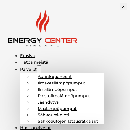
Etusivu
Tietoa meistä
Palvelut
Aurinkopaneelit
Ilmavesilämpöpumput
Ilmalämpöpumput
Poistoilmalämpöpumput
Jäähdytys
Maalämpöpumput
Sähköurakointi
Sähköautojen latausratkaisut
Huoltopalvelut