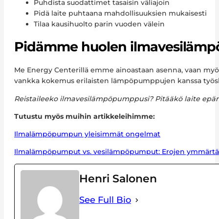
Puhdista suodattimet tasaisin väliajoin
Pidä laite puhtaana mahdollisuuksien mukaisesti
Tilaa kausihuolto parin vuoden välein
Pidämme huolen ilmavesilämp
Me Energy Centerillä emme ainoastaan asenna, vaan myös
vankka kokemus erilaisten lämpöpumppujen kanssa työskente
Reistaileeko ilmavesilämpöpumppusi? Pitääkö laite epä
Tutustu myös muihin artikkeleihimme:
Ilmalämpöpumpun yleisimmät ongelmat
Ilmalämpöpumput vs. vesilämpöpumput: Erojen ymmärt
Henri Salonen
See Full Bio