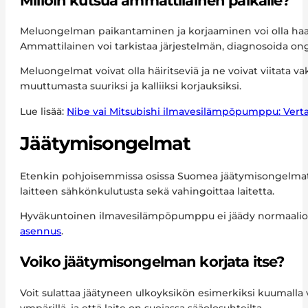
Meluongelman paikantaminen ja korjaaminen voi olla haasta
Ammattilainen voi tarkistaa järjestelmän, diagnosoida onge
Meluongelmat voivat olla häiritseviä ja ne voivat viitat
muuttumasta suuriksi ja kalliiksi korjauksiksi.
Lue lisää:
Nibe vai Mitsubishi ilmavesilämpöpumppu: Verta
Jäätymisongelmat
Etenkin pohjoisemmissa osissa Suomea jäätymisongelmat o
laitteen sähkönkulutusta sekä vahingoittaa laitetta.
Hyväkuntoinen ilmavesilämpöpumppu ei jäädy normaaliolos
asennus
.
Voiko jäätymisongelman korjata itse?
Voit sulattaa jäätyneen ulkoyksikön esimerkiksi kuumalla 
ympärillä, ja että laite on suojassa sääolosuhteilta.