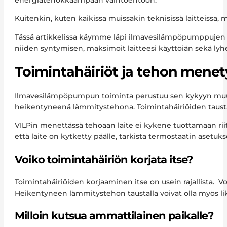
energiatehokkaampaan vaihtoehtoon.
Kuitenkin, kuten kaikissa muissakin teknisissä laitteissa,
Tässä artikkelissa käymme läpi ilmavesilämpöpumppujen y
niiden syntymisen, maksimoit laitteesi käyttöiän sekä ly
Toimintahäiriöt ja tehon menet
Ilmavesilämpöpumpun toiminta perustuu sen kykyyn muutt
heikentyneenä lämmitystehona. Toimintahäiriöiden taustal
VILPin menettässä tehoaan laite ei kykene tuottamaan rii
että laite on kytketty päälle, tarkista termostaatin asetuk
Voiko toimintahäiriön korjata itse?
Toimintahäiriöiden korjaaminen itse on usein rajallista. Vo
Heikentyneen lämmitystehon taustalla voivat olla myös lik
Milloin kutsua ammattilainen paikalle?