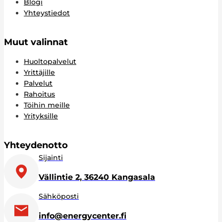
Blogi
Yhteystiedot
Muut valinnat
Huoltopalvelut
Yrittäjille
Palvelut
Rahoitus
Töihin meille
Yrityksille
Yhteydenotto
Sijainti
Vällintie 2, 36240 Kangasala
Sähköposti
info@energycenter.fi