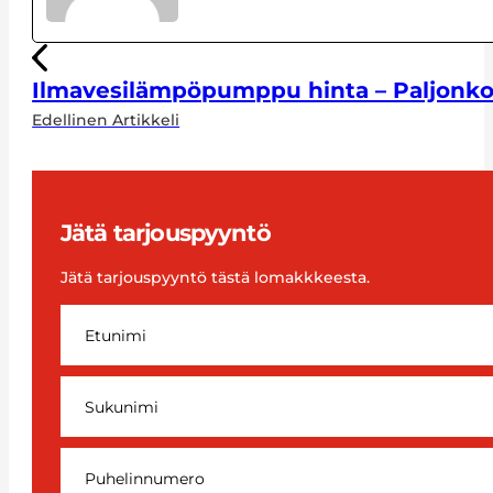
Ilmavesilämpöpumppu hinta – Paljonk
Edellinen Artikkeli
Jätä tarjouspyyntö
Jätä tarjouspyyntö tästä lomakkkeesta.