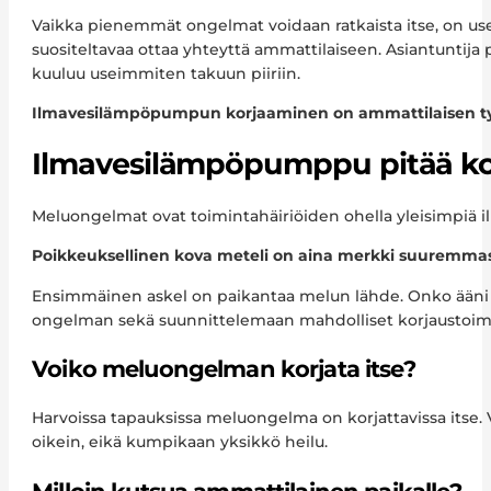
Vaikka pienemmät ongelmat voidaan ratkaista itse, on useiss
suositeltavaa ottaa yhteyttä ammattilaiseen. Asiantuntija 
kuuluu useimmiten takuun piiriin.
Ilmavesilämpöpumpun korjaaminen on ammattilaisen työtä. 
Ilmavesilämpöpumppu pitää k
Meluongelmat ovat toimintahäiriöiden ohella yleisimpiä i
Poikkeuksellinen kova meteli on aina merkki suuremmasta
Ensimmäinen askel on paikantaa melun lähde. Onko ääni pe
ongelman sekä suunnittelemaan mahdolliset korjaustoim
Voiko meluongelman korjata itse?
Harvoissa tapauksissa meluongelma on korjattavissa itse. V
oikein, eikä kumpikaan yksikkö heilu.
Milloin kutsua ammattilainen paikalle?