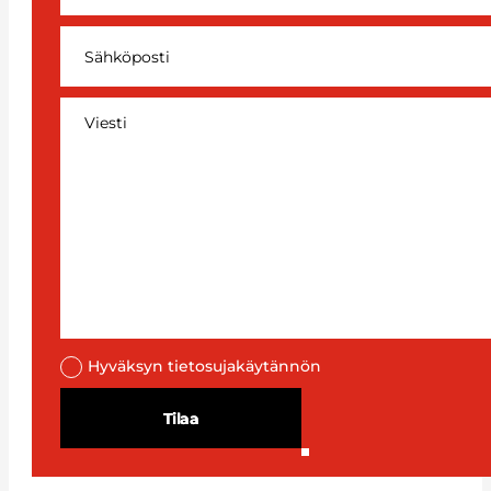
Hyväksyn tietosujakäytännön
Tilaa