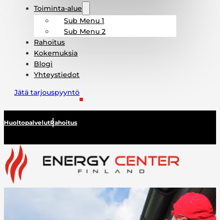
Toiminta-alue
Sub Menu 1
Sub Menu 2
Rahoitus
Kokemuksia
Blogi
Yhteystiedot
Jätä tarjouspyyntö
Huoltopalvelut
Rahoitus