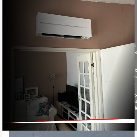
Ilmalämpö­pumpun toiminta­
periaate lyhyesti
Ilmalämpöpumpun toiminta perustuu sen kykyyn kerätä 
lämpöenergiaa ja siirtää sitä paikasta toiseen, sen sijaan et
lämpöä polttamalla fossiilisia polttoaineita.
Ilmalämpöpumpun ulkoyksikkö kerää lämpöenergia ulkoi
alhaisissakin lämpötiloissa. Tämän mahdollistaa erityinen
lämpöenergiaa kuljettaen sitä sisä- ja ulkoyksikön välillä.
Kun kylmäaine on sitonut itseensä lämpöenergiaa, siirty
kompressoriin, jossa lämpötilaa nostetaan entisestään pa
Lämmennyt ja kaasumuotoinen kylmäaine siirretään sisä
luovuttaa lämpöenergian sisäilmaan.