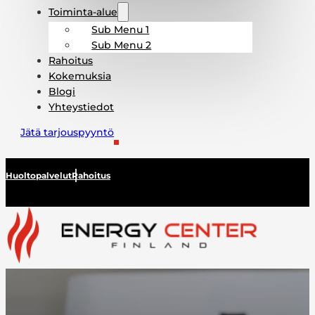
Toiminta-alue
Sub Menu 1
Sub Menu 2
Rahoitus
Kokemuksia
Blogi
Yhteystiedot
Jätä tarjouspyyntö
Huoltopalvelut
Rahoitus