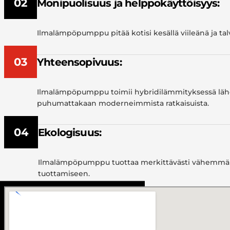
02
Monipuolisuus ja helppokäyttöisyys:
Ilmalämpöpumppu pitää kotisi kesällä viileänä ja tal
03
Yhteensopivuus:
Ilmalämpöpumppu toimii hybridilämmityksessä lähe
puhumattakaan moderneimmista ratkaisuista.
04
Ekologisuus:
Ilmalämpöpumppu tuottaa merkittävästi vähemmän hii
tuottamiseen.