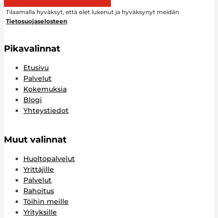
Tilaamalla hyväksyt, että olet lukenut ja hyväksynyt meidän
Tietosuojaselosteen
Pikavalinnat
Etusivu
Palvelut
Kokemuksia
Blogi
Yhteystiedot
Muut valinnat
Huoltopalvelut
Yrittäjille
Palvelut
Rahoitus
Töihin meille
Yrityksille