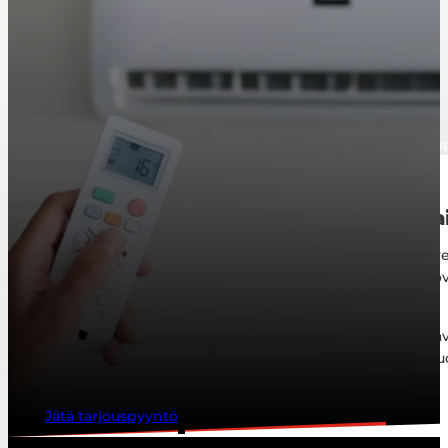
Ilmalämpöpumput
Etusivu
Palvelut
Ilmalämpöpum
Ilmalämpö­pumppu on investointi tule
Ilmalämpöpumppu on innovatiivinen ratkaisu, joka sove
lämmitysmuodosta riippumatta. Ilmalämpöpumppu sovelt
mahdollisuudet ovat lähes rajattomat.
Ilmalämpöpumppu ei ainoastaan paranna asumismukavu
lämmityskustannuksiasi jopa kymmeniä prosentteja vuod
takaisin vain muutamassa vuodessa.
Jätä tarjouspyyntö