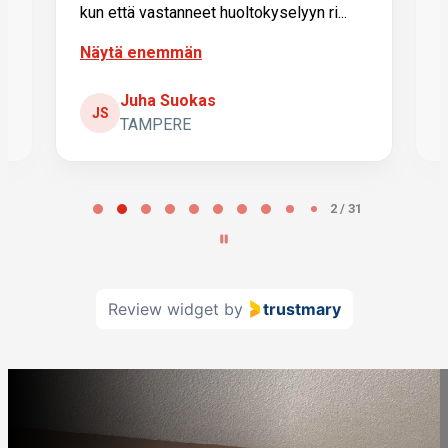
kun että vastanneet huoltokyselyyn ri...
r
a
Näytä enemmän
Juha Suokas
JS
TAMPERE
Page
2
2 / 31
of
31
Review widget
by
trustmary