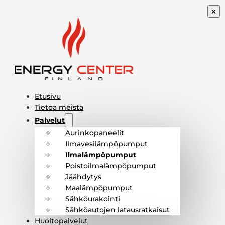
Etusivu
Tietoa meistä
Palvelut
Aurinkopaneelit
Ilmavesilämpöpumput
Ilmalämpöpumput
Poistoilmalämpöpumput
Jäähdytys
Maalämpöpumput
Sähköurakointi
Sähköautojen latausratkaisut
Huoltopalvelut