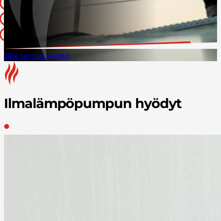
Kattava avaimet käteen -palvelu
Markkinoiden parhaat laitteet
Säästä lämmityskustannuksissa
Jätä tarjouspyyntö
Ilmalämpöpumpun hyödyt