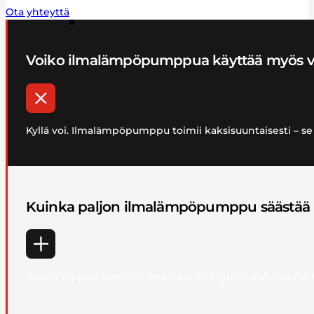
Ota yhteyttä
Voiko ilmalämpöpumppua käyttää myös vi
Kyllä voi. Ilmalämpöpumppu toimii kaksisuuntaisesti – se 
Kuinka paljon ilmalämpöpumppu säästää
Säästö riippuu asunnon koosta ja energiankulutuksesta, m