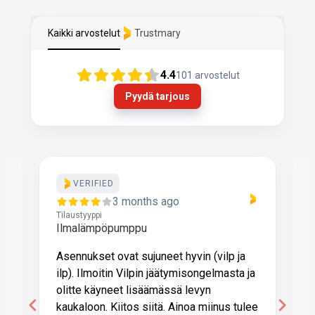
Kaikki arvostelut
Trustmary
4.4
101
arvostelut
Pyydä tarjous
VERIFIED
3 months ago
Tilaustyyppi
T
Ilmalämpöpumppu
Asennukset ovat sujuneet hyvin (vilp ja
I
ilp). Ilmoitin Vilpin jäätymisongelmasta ja
h
olitte käyneet lisäämässä levyn
l
kaukaloon. Kiitos siitä. Ainoa miinus tulee
O