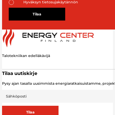
Hyväksyn tietosujakäytännön
Tilaa
Talotekniikan edelläkävijä
Tilaa uutiskirje
Pysy ajan tasalla uusimmista energiaratkaisuistamme, proj
Tilaa