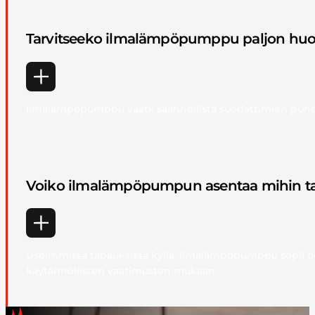
Tarvitseeko ilmalämpöpumppu paljon huo
Ilmalämpöpumppu vaatii säännöllistä suodattimien puhdi
Voiko ilmalämpöpumpun asentaa mihin t
Useimmissa tapauksissa kyllä. Ilmalämpöpumppu sopii omak
käytännöllisten vaatimusten mukaan.