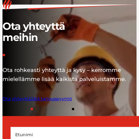
Ota yhteyttä
meihin
Ota rohkeasti yhteyttä ja kysy – kerromme
mielellämme lisää kaikista palveluistamme.
Ota yhteyttä
Jätä tarjouspyyntö