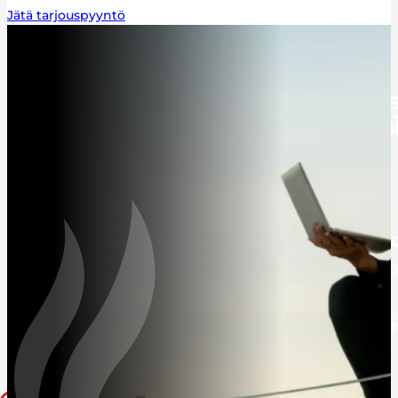
Jätä tarjouspyyntö
Pyydä tarjous ilmalämpöpumpus
Pienennä hiilijalanjälkeä ja lämmi
kustannuksia
Ota yhteyttä jo tänään, ja suunnitellaan yh
energiatehokkain ratkaisu kotiisi. Ilmal
leikkaa leijonanosan sähkölaskustasi sekä
hiilijalanjäljestäsi parantaen samalla asu
ympäri vuoden.