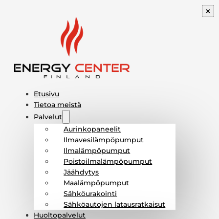
Etusivu
Tietoa meistä
Palvelut
Aurinkopaneelit
Ilmavesilämpöpumput
Ilmalämpöpumput
Poistoilmalämpöpumput
Jäähdytys
Maalämpöpumput
Sähköurakointi
Sähköautojen latausratkaisut
Huoltopalvelut