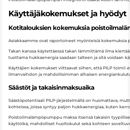
Käyttäjäkokemukset ja hyödyt
Kotitalouksien kokemuksia poistoilma
Asiakkaamme ovat raportoineet myönteisiä kokemuksia 
Takan kanssa käytettäessä takan lämmittämä ilma kiertää l
tuottama hukkaenergia saadaan talteen ja sitä voidaan k
Käyttäjien kokemukset viittaavat siihen, että PILP toimii
e
ilmanvaihdon ja mahdollisimman alhaisen energiankulutu
Säästöt ja takaisinmaksuaika
Säästöpotentiaali PILP-järjestelmällä on huomattava, mutt
kohteissa, joissa syntyy paljon hukkaenergiaa, kuten kerro
Poistoilmalämpöpumppu maksa itsensä takaisin tyypillisest
käyttöikä, mahdolliset huoltokulut sekä kohteen soveltu