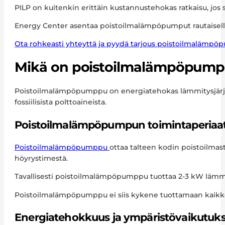
PILP on kuitenkin erittäin kustannustehokas ratkaisu, jos 
Energy Center asentaa poistoilmalämpöpumput rautaisella
Ota rohkeasti yhteyttä ja pyydä tarjous poistoilmalämpö
Mikä on poistoilmalämpöpum
Poistoilmalämpöpumppu on energiatehokas lämmitysjärjest
fossiilisista polttoaineista.
Poistoilmalämpöpumpun toimintaperiaa
Poistoilmalämpöpumppu
ottaa talteen kodin poistoilmast
höyrystimestä.
Tavallisesti poistoilmalämpöpumppu tuottaa 2-3 kW läm
Poistoilmalämpöpumppu ei siis kykene tuottamaan kaikkea
Energiatehokkuus ja ympäristövaikutuks