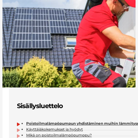
Sisällysluettelo
Poistoilmalämpöpumpun yhdistäminen muihin lämmitys
Käyttäjäkokemukset ja hyödyt
Mikä on poistoilmalämpöpumppu?