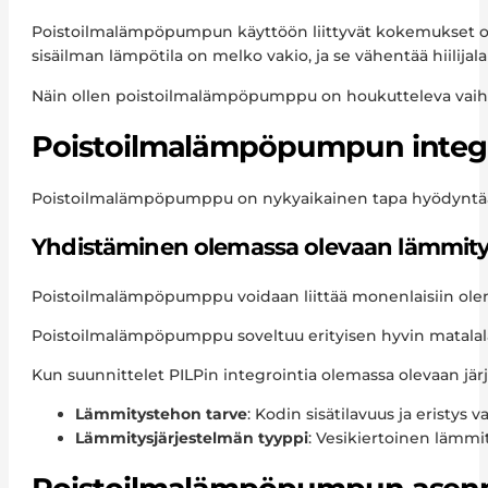
Poistoilmalämpöpumpun käyttöön liittyvät kokemukset ova
sisäilman lämpötila on melko vakio, ja se vähentää hiilija
Näin ollen poistoilmalämpöpumppu on houkutteleva vaihto
Poistoilmalämpöpumpun integro
Poistoilmalämpöpumppu on nykyaikainen tapa hyödyntää r
Yhdistäminen olemassa olevaan lämmity
Poistoilmalämpöpumppu voidaan liittää monenlaisiin olemas
Poistoilmalämpöpumppu soveltuu erityisen hyvin matala
Kun suunnittelet PILPin integrointia olemassa olevaan jä
Lämmitystehon tarve
: Kodin sisätilavuus ja eristys
Lämmitysjärjestelmän tyyppi
: Vesikiertoinen lämmit