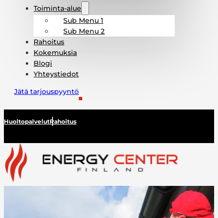
Toiminta-alue
Sub Menu 1
Sub Menu 2
Rahoitus
Kokemuksia
Blogi
Yhteystiedot
Jätä tarjouspyyntö
Huoltopalvelut
Rahoitus