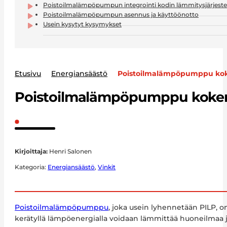
Poistoilmalämpöpumpun integrointi kodin lämmitysjärjest
Poistoilmalämpöpumpun asennus ja käyttöönotto
Usein kysytyt kysymykset
Etusivu
Energiansäästö
Poistoilmalämpöpumppu koke
Poistoilmalämpöpumppu kokemu
Kirjoittaja:
Henri Salonen
Kategoria:
Energiansäästö
,
Vinkit
Poistoilmalämpöpumppu
, joka usein lyhennetään PILP, 
kerätyllä lämpöenergialla voidaan lämmittää huoneilmaa j