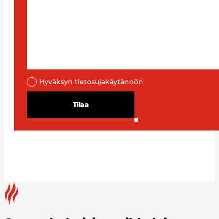
Hyväksyn tietosujakäytännön
Tilaa