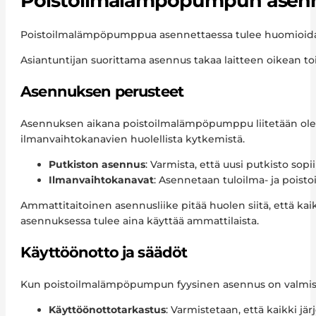
Poistoilmalämpöpumpun asenn
Poistoilmalämpöpumppua asennettaessa tulee huomioida ase
Asiantuntijan suorittama asennus takaa laitteen oikean 
Asennuksen perusteet
Asennuksen aikana poistoilmalämpöpumppu liitetään olema
ilmanvaihtokanavien huolellista kytkemistä.
Putkiston asennus
: Varmista, että uusi putkisto sop
Ilmanvaihtokanavat
: Asennetaan tuloilma- ja pois
Ammattitaitoinen asennusliike pitää huolen siitä, että k
asennuksessa tulee aina käyttää ammattilaista.
Käyttöönotto ja säädöt
Kun poistoilmalämpöpumpun fyysinen asennus on valmis, se
Käyttöönottotarkastus
: Varmistetaan, että kaikki j