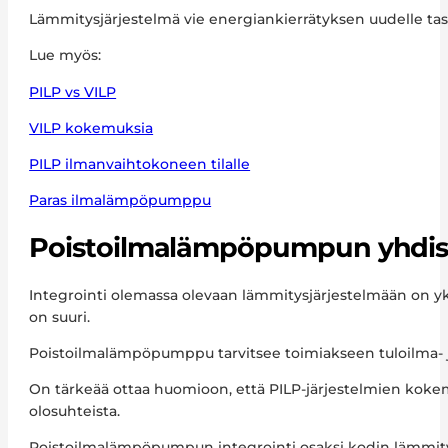
Lämmitysjärjestelmä vie energiankierrätyksen uudelle t
Lue myös:
PILP vs VILP
VILP kokemuksia
PILP ilmanvaihtokoneen tilalle
Paras ilmalämpöpumppu
Poistoilmalämpöpumpun yhdis
Integrointi olemassa olevaan lämmitysjärjestelmään on y
on suuri.
Poistoilmalämpöpumppu tarvitsee toimiakseen tuloilma- ja
On tärkeää ottaa huomioon, että PILP-järjestelmien kokemu
olosuhteista.
Poistoilmalämpöpumpun integrointi osaksi kodin lämmitys