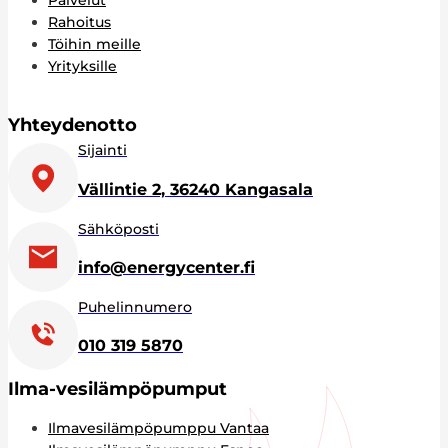
Palvelut
Rahoitus
Töihin meille
Yrityksille
Yhteydenotto
Sijainti
Vällintie 2, 36240 Kangasala
Sähköposti
info@energycenter.fi
Puhelinnumero
010 319 5870
Ilma-vesilämpöpumput
Ilmavesilämpöpumppu Vantaa