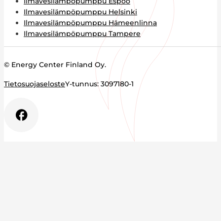
Ilmavesilämpöpumppu Espoo
Ilmavesilämpöpumppu Helsinki
Ilmavesilämpöpumppu Hämeenlinna
Ilmavesilämpöpumppu Tampere
© Energy Center Finland Oy.
Tietosuojaseloste
Y-tunnus: 3097180-1