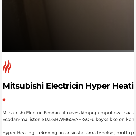
Mitsubishi Electricin Hyper Hea
Mitsubishi Electric Ecodan -ilmavesilämpöpumput ovat saata
Ecodan-malliston SUZ-SHWM60VAH-SC -ulkoyksikkö on kompakti 
Hyper Heating -teknologian ansiosta tämä tehokas, mutta pi