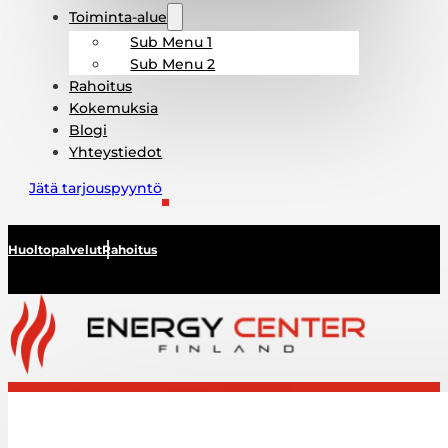
Toiminta-alue
Sub Menu 1
Sub Menu 2
Rahoitus
Kokemuksia
Blogi
Yhteystiedot
Jätä tarjouspyyntö
Huoltopalvelut
Rahoitus