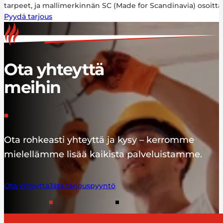
tarpeet, ja mallimerkinnän SC (Made for Scandinavia) osoittaa
Pyydä tarjous
Ota yhteyttä
meihin
Ota rohkeasti yhteyttä ja kysy – kerromme
mielellämme lisää kaikista palveluistamme.
Ota yhteyttä
Jätä tarjouspyyntö