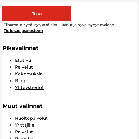
Tilaa
Tilaamalla hyväksyt, että olet lukenut ja hyväksynyt meidän
Tietosuojaselosteen
Pikavalinnat
Etusivu
Palvelut
Kokemuksia
Blogi
Yhteystiedot
Muut valinnat
Huoltopalvelut
Yrittäjille
Palvelut
Rahoitus