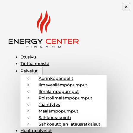
Etusivu
Tietoa meistä
Palvelut
Aurinkopaneelit
Ilmavesilämpöpumput
Ilmalämpöpumput
Poistoilmalämpöpumput
Jäähdytys
Maalämpöpumput
Sähköurakointi
Sähköautojen latausratkaisut
Huoltopalvelut