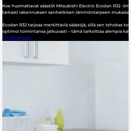
Koe huomattavat säästöt Mitsubishi Electric Ecodan R32 -il
tarkasti rakennuksen senhetkisen lämmöntarpeen mukaisesti,
Ecodan R32 tarjoaa merkittäviä säästöjä, sillä sen tehokas 
optimoi toimintansa jatkuvasti – tämä tarkoittaa alempia kä
Pyydä tarjous