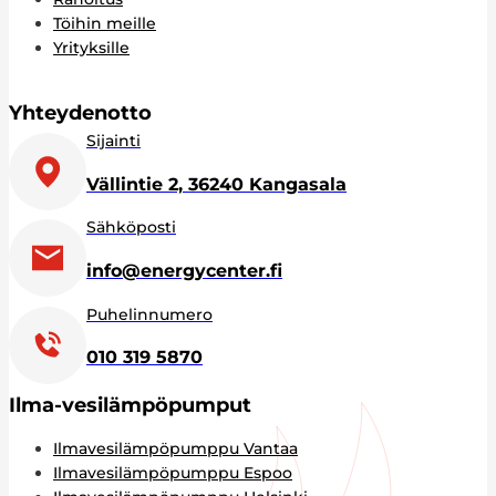
Töihin meille
Yrityksille
Yhteydenotto
Sijainti
Vällintie 2, 36240 Kangasala
Sähköposti
info@energycenter.fi
Puhelinnumero
010 319 5870
Ilma-vesilämpöpumput
Ilmavesilämpöpumppu Vantaa
Ilmavesilämpöpumppu Espoo