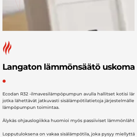
Langaton lämmönsäätö uskomatt
Ecodan R32 -ilmavesilämpöpumpun avulla hallitset kotisi lämp
jotka lähettävät jatkuvasti sisälämpötilatietoja järjestelmä
lämpöpumpun toimintaa.
Älykäs ohjauslogiikka huomioi myös passiiviset lämmönlähte
Lopputuloksena on vakaa sisälämpötila, joka pysyy miellyttä