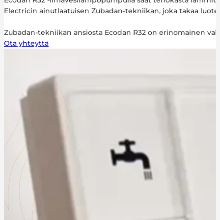
Ecodan R32 -ilmavesilämpöpumpulla saat tehokasta lämmitystä
Electricin ainutlaatuisen Zubadan-tekniikan, joka takaa luo
Zubadan-tekniikan ansiosta Ecodan R32 on erinomainen valint
Ota yhteyttä