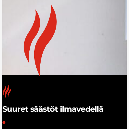
Suuret säästöt ilmavedellä