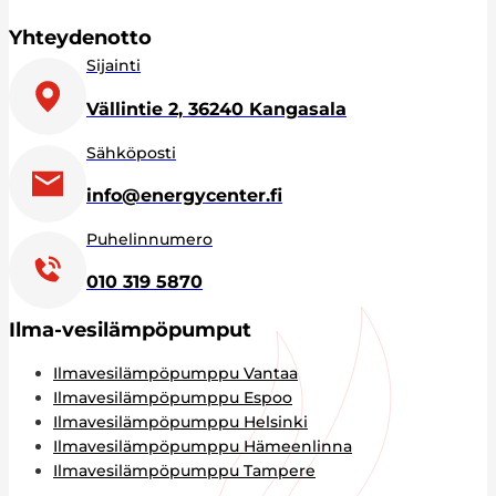
Yhteydenotto
Sijainti
Vällintie 2, 36240 Kangasala
Sähköposti
info@energycenter.fi
Puhelinnumero
010 319 5870
Ilma-vesilämpöpumput
Ilmavesilämpöpumppu Vantaa
Ilmavesilämpöpumppu Espoo
Ilmavesilämpöpumppu Helsinki
Ilmavesilämpöpumppu Hämeenlinna
Ilmavesilämpöpumppu Tampere