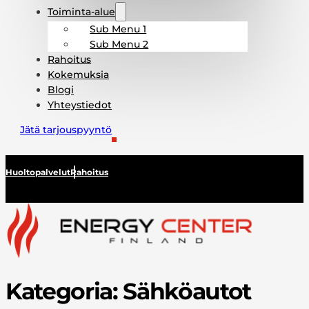
Toiminta-alue
Sub Menu 1
Sub Menu 2
Rahoitus
Kokemuksia
Blogi
Yhteystiedot
Jätä tarjouspyyntö
Huoltopalvelut
Rahoitus
Kategoria:
Sähköautot