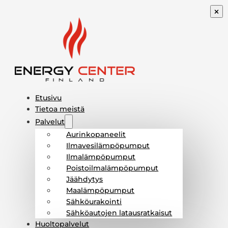
Etusivu
Tietoa meistä
Palvelut
Aurinkopaneelit
Ilmavesilämpöpumput
Ilmalämpöpumput
Poistoilmalämpöpumput
Jäähdytys
Maalämpöpumput
Sähköurakointi
Sähköautojen latausratkaisut
Huoltopalvelut